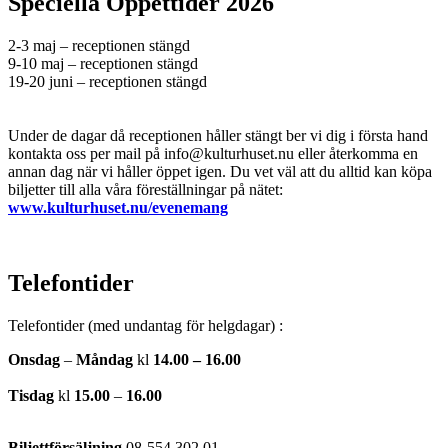
Speciella Öppettider 2026
2-3 maj – receptionen stängd
9-10 maj – receptionen stängd
19-20 juni – receptionen stängd
Under de dagar då receptionen håller stängt ber vi dig i första hand
kontakta oss per mail på info@kulturhuset.nu eller återkomma en
annan dag när vi håller öppet igen. Du vet väl att du alltid kan köpa
biljetter till alla våra föreställningar på nätet:
www.kulturhuset.nu/evenemang
Telefontider
Telefontider (med undantag för helgdagar) :
Onsdag
–
Måndag
kl
14.00 – 16.00
Tisdag
kl
15.00
–
16.00
Biljettförsäljning
08-554 302 01