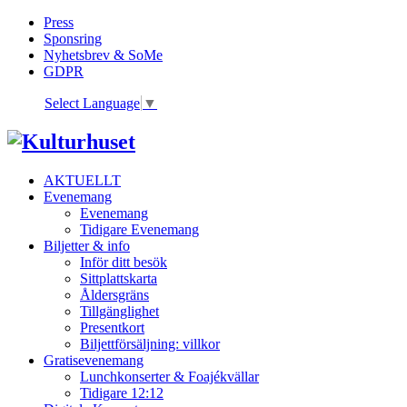
Press
Sponsring
Nyhetsbrev & SoMe
GDPR
Select Language
▼
AKTUELLT
Evenemang
Evenemang
Tidigare Evenemang
Biljetter & info
Inför ditt besök
Sittplattskarta
Åldersgräns
Tillgänglighet
Presentkort
Biljettförsäljning: villkor
Gratisevenemang
Lunchkonserter & Foajékvällar
Tidigare 12:12