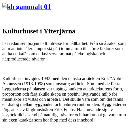
Kulturhuset i Ytterjärna
har redan sen början haft intresse för hållbarhet. Från små saker som
att man inte låter lampor stå på i tomma rum till större faktorer som
att ha ett kafé som endast serverar mat på ekologiska och
närproducerade råvaror.
Kulturhuset invigdes 1992 med den danska arkitekten Erik ”Abbi”
Asmussen (1913-1998) som ansvarig arkitekt. Som med de flesta
byggnaderna på platsen var utgångspunkten att arkitekturens form,
proportion och färg skulle skapa en positiv, livgivande miljö för
människor att vistas och arbeta i. Det skulle vara som om det fanns
en dialog mellan byggnaden och naturen runt om den. Byggnaderna
färgsattes av färgkonstnären Fritz Fuchs. Han använde sig av
lasyrteknik baserad på naturliga råvaror och har kunnat ge varje rum
sin egen karaktär som hör ihop med dess innebörd.