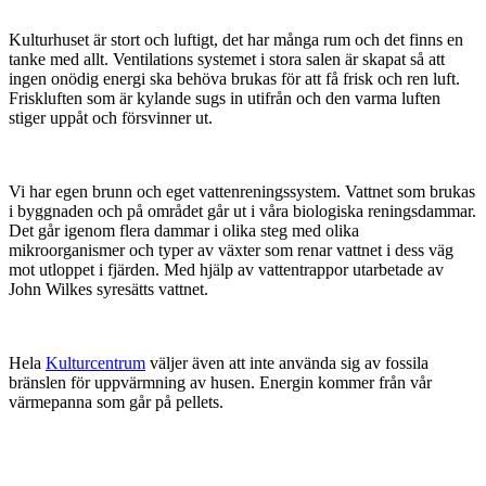
Kulturhuset är stort och luftigt, det har många rum och det finns en
tanke med allt. Ventilations systemet i stora salen är skapat så att
ingen onödig energi ska behöva brukas för att få frisk och ren luft.
Friskluften som är kylande sugs in utifrån och den varma luften
stiger uppåt och försvinner ut.
Vi har egen brunn och eget vattenreningssystem. Vattnet som brukas
i byggnaden och på området går ut i våra biologiska reningsdammar.
Det går igenom flera dammar i olika steg med olika
mikroorganismer och typer av växter som renar vattnet i dess väg
mot utloppet i fjärden. Med hjälp av vattentrappor utarbetade av
John Wilkes syresätts vattnet.
Hela
Kulturcentrum
väljer även att inte använda sig av fossila
bränslen för uppvärmning av husen. Energin kommer från vår
värmepanna som går på pellets.