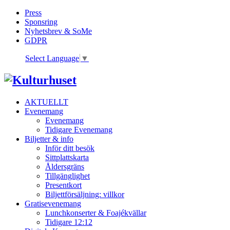
Press
Sponsring
Nyhetsbrev & SoMe
GDPR
Select Language
▼
AKTUELLT
Evenemang
Evenemang
Tidigare Evenemang
Biljetter & info
Inför ditt besök
Sittplattskarta
Åldersgräns
Tillgänglighet
Presentkort
Biljettförsäljning: villkor
Gratisevenemang
Lunchkonserter & Foajékvällar
Tidigare 12:12