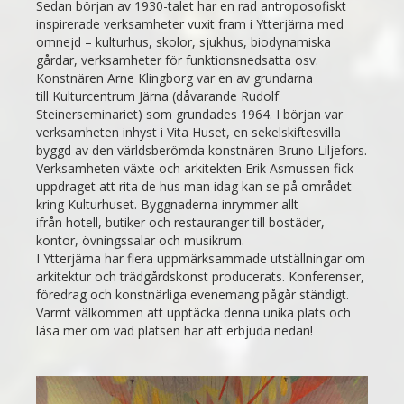
Sedan början av 1930-talet har en rad antroposofiskt
inspirerade verksamheter vuxit fram i Ytterjärna med
omnejd – kulturhus, skolor, sjukhus, biodynamiska
gårdar, verksamheter för funktionsnedsatta osv.
Konstnären Arne Klingborg var en av grundarna
till Kulturcentrum Järna (dåvarande Rudolf
Steinerseminariet) som grundades 1964. I början var
verksamheten inhyst i Vita Huset, en sekelskiftesvilla
byggd av den världsberömda konstnären Bruno Liljefors.
Verksamheten växte och arkitekten Erik Asmussen fick
uppdraget att rita de hus man idag kan se på området
kring Kulturhuset. Byggnaderna inrymmer allt
ifrån hotell, butiker och restauranger till bostäder,
kontor, övningssalar och musikrum.
I Ytterjärna har flera uppmärksammade utställningar om
arkitektur och trädgårdskonst producerats. Konferenser,
föredrag och konstnärliga evenemang pågår ständigt.
Varmt välkommen att upptäcka denna unika plats och
läsa mer om vad platsen har att erbjuda nedan!