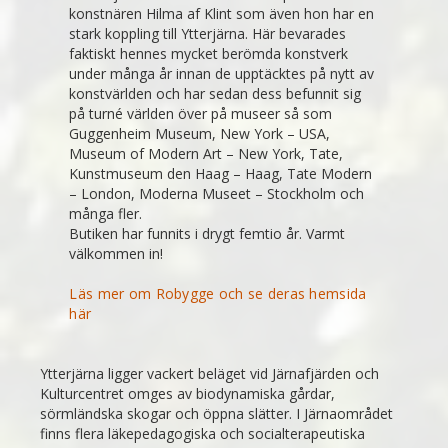
konstnären Hilma af Klint som även hon har en
stark koppling till Ytterjärna. Här bevarades
faktiskt hennes mycket berömda konstverk
under många år innan de upptäcktes på nytt av
konstvärlden och har sedan dess befunnit sig
på turné världen över på museer så som
Guggenheim Museum, New York – USA,
Museum of Modern Art – New York, Tate,
Kunstmuseum den Haag – Haag, Tate Modern
– London, Moderna Museet – Stockholm och
många fler.
Butiken har funnits i drygt femtio år. Varmt
välkommen in!
Läs mer om Robygge och se deras hemsida
här
Ytterjärna ligger vackert beläget vid Järnafjärden och
Kulturcentret omges av biodynamiska gårdar,
sörmländska skogar och öppna slätter. I Järnaområdet
finns flera läkepedagogiska och socialterapeutiska