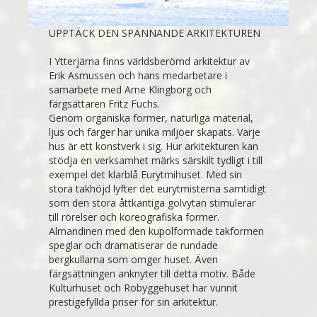
UPPTÄCK DEN SPÄNNANDE ARKITEKTUREN
I Ytterjärna finns världsberömd arkitektur av
Erik Asmussen och hans medarbetare i
samarbete med Arne Klingborg och
färgsättaren Fritz Fuchs.
Genom organiska former, naturliga material,
ljus och färger har unika miljöer skapats. Varje
hus är ett konstverk i sig. Hur arkitekturen kan
stödja en verksamhet märks särskilt tydligt i till
exempel det klarblå Eurytmihuset. Med sin
stora takhöjd lyfter det eurytmisterna samtidigt
som den stora åttkantiga golvytan stimulerar
till rörelser och koreografiska former.
Almandinen med den kupolformade takformen
speglar och dramatiserar de rundade
bergkullarna som omger huset. Även
färgsättningen anknyter till detta motiv. Både
Kulturhuset och Robyggehuset har vunnit
prestigefyllda priser för sin arkitektur.