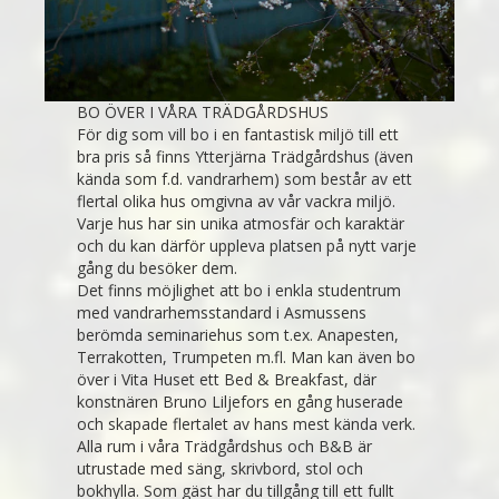
BO ÖVER I VÅRA TRÄDGÅRDSHUS
För dig som vill bo i en fantastisk miljö till ett
bra pris så finns Ytterjärna Trädgårdshus (även
kända som f.d. vandrarhem) som består av ett
flertal olika hus omgivna av vår vackra miljö.
Varje hus har sin unika atmosfär och karaktär
och du kan därför uppleva platsen på nytt varje
gång du besöker dem.
Det finns möjlighet att bo i enkla studentrum
med vandrarhemsstandard i Asmussens
berömda seminariehus som t.ex. Anapesten,
Terrakotten, Trumpeten m.fl. Man kan även bo
över i Vita Huset ett Bed & Breakfast, där
konstnären Bruno Liljefors en gång huserade
och skapade flertalet av hans mest kända verk.
Alla rum i våra Trädgårdshus och B&B är
utrustade med säng, skrivbord, stol och
bokhylla. Som gäst har du tillgång till ett fullt