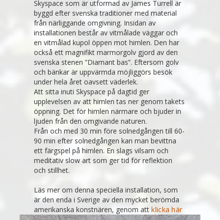
Skyspace som är utformad av James Turrell är
byggd efter svenska traditioner med material
från närliggande omgivning. Insidan av
installationen består av vitmålade väggar och
en vitmålad kupol öppen mot himlen. Den har
också ett magnifikt marmorgolv gjord av den
svenska stenen ”Diamant bas”. Eftersom golv
och bänkar är uppvärmda möjliggörs besök
under hela året oavsett väderlek.
Att sitta inuti Skyspace på dagtid ger
upplevelsen av att himlen tas ner genom takets
öppning. Det för himlen närmare och bjuder in
ljuden från den omgivande naturen.
Från och med 30 min före solnedgången till 60-
90 min efter solnedgången kan man bevittna
ett färgspel på himlen. En slags vilsam och
meditativ slow art som ger tid för reflektion
och stillhet.
Läs mer om denna speciella installation, som
är den enda i Sverige av den mycket berömda
amerikanska konstnären, genom att
klicka här