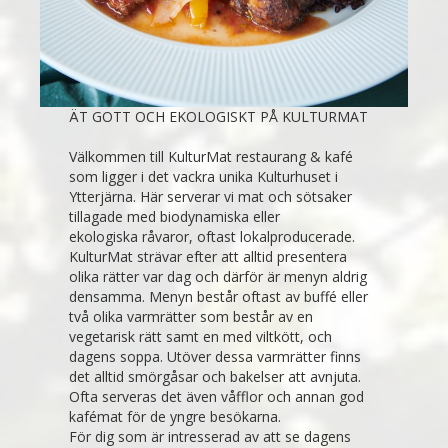
ÄT GOTT OCH EKOLOGISKT PÅ KULTURMAT
Välkommen till KulturMat restaurang & kafé
som ligger i det vackra unika Kulturhuset i
Ytterjärna. Här serverar vi mat och sötsaker
tillagade med biodynamiska eller
ekologiska råvaror, oftast lokalproducerade.
KulturMat strävar efter att alltid presentera
olika rätter var dag och därför är menyn aldrig
densamma. Menyn består oftast av buffé eller
två olika varmrätter som består av en
vegetarisk rätt samt en med viltkött, och
dagens soppa. Utöver dessa varmrätter finns
det alltid smörgåsar och bakelser att avnjuta.
Ofta serveras det även våfflor och annan god
kafémat för de yngre besökarna.
För dig som är intresserad av att se dagens