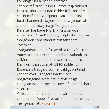
För drygt 100 år sedan hämtade
nationalmålaren Bruno Liljefors inspiration till
flera av sina kända naturbilder från det då vilda
naturområdet i Ytterjärna. Han lade också
första handen till dagens park bl a genom att
plantera den idag magnifika granhäcken.
Därefter har både Nils Erik Nilsson och
konstnären Arne Klingborg hjälpt till att forma
trädgården som ständigt fortsätter att
utvecklas.
Trädgårdsparken är full av olika trädgårdsrum,
motiv och händelser. En del framträdande och
välkända, andra mer subtila och lite gömda.
Den kom dessutom att bli förebilden till
Rosendals trädgård som är väldigt omtalad
världen över. Trädgårdsparken och
omgivningarna sköts naturligtvis enligt
biodynamiska odlingsprinciper, så som allt här i
Ytterjärna.
Välkommen att vandra runt i vår fantastiska
park som är öppen året om med fri entré. Läs
mer genom att
klicka här