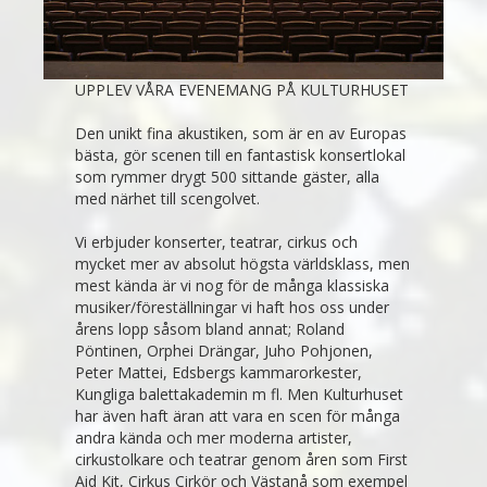
UPPLEV VÅRA EVENEMANG PÅ KULTURHUSET
Den unikt fina akustiken, som är en av Europas
bästa, gör scenen till en fantastisk konsertlokal
som rymmer drygt 500 sittande gäster, alla
med närhet till scengolvet.
Vi erbjuder konserter, teatrar, cirkus och
mycket mer av absolut högsta världsklass, men
mest kända är vi nog för de många klassiska
musiker/föreställningar vi haft hos oss under
årens lopp såsom bland annat; Roland
Pöntinen, Orphei Drängar, Juho Pohjonen,
Peter Mattei, Edsbergs kammarorkester,
Kungliga balettakademin m fl. Men Kulturhuset
har även haft äran att vara en scen för många
andra kända och mer moderna artister,
cirkustolkare och teatrar genom åren som First
Aid Kit, Cirkus Cirkör och Västanå som exempel