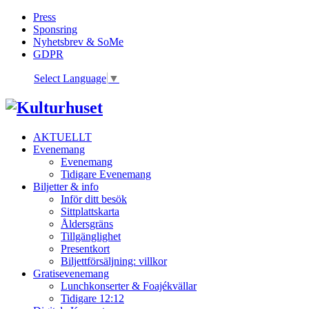
Press
Sponsring
Nyhetsbrev & SoMe
GDPR
Select Language
▼
AKTUELLT
Evenemang
Evenemang
Tidigare Evenemang
Biljetter & info
Inför ditt besök
Sittplattskarta
Åldersgräns
Tillgänglighet
Presentkort
Biljettförsäljning: villkor
Gratisevenemang
Lunchkonserter & Foajékvällar
Tidigare 12:12