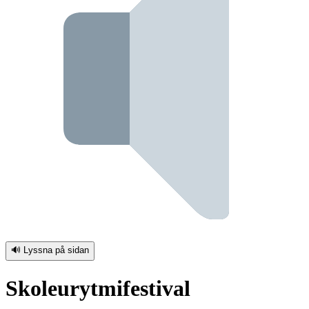
🔊 Lyssna på sidan
Skoleurytmifestival