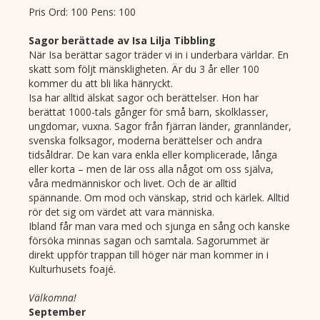
Pris Ord: 100 Pens: 100
Sagor berättade av Isa Lilja Tibbling
När Isa berättar sagor träder vi in i underbara världar. En
skatt som följt mänskligheten. Är du 3 år eller 100
kommer du att bli lika hänryckt.
Isa har alltid älskat sagor och berättelser. Hon har
berättat 1000-tals gånger för små barn, skolklasser,
ungdomar, vuxna. Sagor från fjärran länder, grannländer,
svenska folksagor, moderna berättelser och andra
tidsåldrar. De kan vara enkla eller komplicerade, långa
eller korta – men de lär oss alla något om oss själva,
våra medmänniskor och livet. Och de är alltid
spännande. Om mod och vänskap, strid och kärlek. Alltid
rör det sig om värdet att vara människa.
Ibland får man vara med och sjunga en sång och kanske
försöka minnas sagan och samtala. Sagorummet är
direkt uppför trappan till höger när man kommer in i
Kulturhusets foajé.
Välkomna!
September