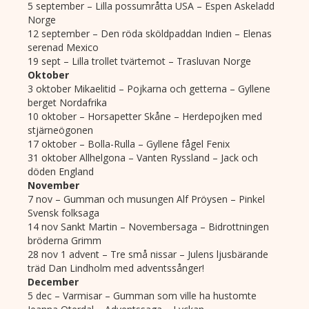
5 september – Lilla possumråtta USA – Espen Askeladd
Norge
12 september – Den röda sköldpaddan Indien – Elenas
serenad Mexico
19 sept – Lilla trollet tvärtemot – Trasluvan Norge
Oktober
3 oktober Mikaelitid – Pojkarna och getterna – Gyllene
berget Nordafrika
10 oktober – Horsapetter Skåne – Herdepojken med
stjärneögonen
17 oktober – Bolla-Rulla – Gyllene fågel Fenix
31 oktober Allhelgona – Vanten Ryssland – Jack och
döden England
November
7 nov – Gumman och musungen Alf Pröysen – Pinkel
Svensk folksaga
14 nov Sankt Martin – Novembersaga – Bidrottningen
bröderna Grimm
28 nov 1 advent – Tre små nissar – Julens ljusbärande
träd Dan Lindholm med adventssånger!
December
5 dec – Varmisar – Gumman som ville ha hustomte