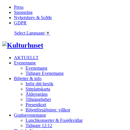
Press
Sponsring
Nyhetsbrev & SoMe
GDPR
Select Language
▼
AKTUELLT
Evenemang
Evenemang
Tidigare Evenemang
Biljetter & info
Inför ditt besök
Sittplattskarta
Åldersgräns
Tillgänglighet
Presentkort
Biljettförsäljning: villkor
Gratisevenemang
Lunchkonserter & Foajékvällar
Tidigare 12:12