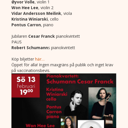
Øyvor Volle
, violin 1
Won Hee Lee
, violin 2
Vidar Andersson Meilink
, viola
Kristina Winiarski
, cello
Pontus Carron
, piano
Jubilaren
Cesar Franck
pianokvintett
PAUS
Robert Schumann
s pianokvintett
Köp biljetter
här…
Öppet för alla! Ingen maxgräns på publik och inget krav
på vaccinationsbevis.