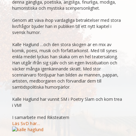
denna gängliga, poetiska, ängsliga, finurliga, modiga,
humoristiska och mystiska scenpersonlighet.
Genom att väva ihop vardagliga betraktelser med stora
livsfrågor bjuder han in publiken till ett nytt kapitel i
svensk humor.
Kalle Haglund …och den stora skogen är en mix av
komik, poesi, musik och författarkonst. Med till synes
enkla medel lyckas han skaka om en hel teatersalong.
Han utgår ifrån sig själv och sin egen livssituation och
väcker många igenkännande skratt. Med stor
scennärvaro fördjupar han bilden av mannen, pappan,
artisten, medborgaren och förvandlar dem till
samtidspolitiska humorpärlor.
Kalle Haglund har vunnit SM i Poetry Slam och kom trea
i VM!
I samarbete med Riksteatern
Läs SvD här…