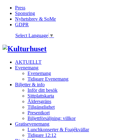
Press
Sponsring
Nyhetsbrev & SoMe
GDPR
Select Language
▼
AKTUELLT
Evenemang
Evenemang
Tidigare Evenemang
Biljetter & info
Inför ditt besök
Sittplattskarta
Åldersgräns
Tillgänglighet
Presentkort
Biljettförsäljning: villkor
Gratisevenemang
Lunchkonserter & Foajékvällar
Tidigare 12:12