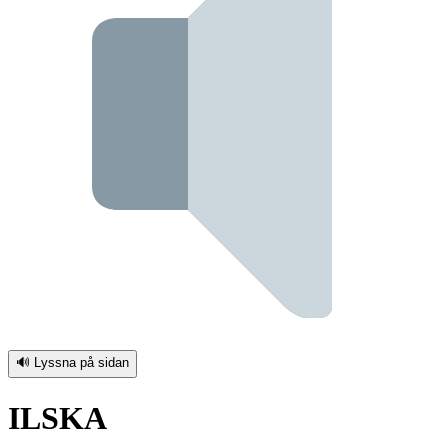
🔊 Lyssna på sidan
ILSKA