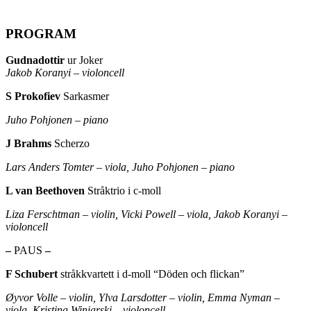
PROGRAM
Gudnadottir
ur Joker
Jakob Koranyi – violoncell
S Prokofiev
Sarkasmer
Juho Pohjonen – piano
J Brahms
Scherzo
Lars Anders Tomter – viola, Juho Pohjonen – piano
L van Beethoven
Stråktrio i c-moll
Liza Ferschtman – violin, Vicki Powell – viola, Jakob Koranyi –
violoncell
–
PAUS
–
F Schubert
stråkkvartett i d-moll “Döden och flickan”
Øyvor Volle – violin
, Ylva Larsdotter – violin, Emma Nyman –
viola, Kristina Winiarski – violoncell