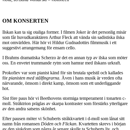
OM KONSERTEN
Ilskan kan ta sig otaliga former. I filmen Joker är det personlig misär
som får huvudkaraktären Arthur Fleck att vända sin sadistiska ilska
mot omvärlden. Här hör vi Hildur Gudnadottirs filmmusik i ett
suggestivt arrangemang för ensam cello.
I Brahms dramatiska Scherzo är det en annan typ av ilska som möter
oss. En envetet trummande rytm som hamrar med ilskans urkraft.
Prokofiev var som pianist känd för sin brutala spelstil och kallades
för
pianisten med stålfingrarna
. Även i hans musik är vreden ofta
närvarande, ömsom i direkt kamp, ömsom som ett underliggande
hot.
Sist före paus hör vi Beethovens stormiga temperament i tonarten c-
moll. Stråktrion präglas av skarpa kontraster som förstärks ytterligare
av den andra satsens skönhet.
Efter pausen möter vi Schuberts stråkkvartett i d-moll som lånat sitt
namn från romansen
Döden och Flickan
. Kvartetten skrevs i början
av den sjukdom som några år senare skulle ta Schuberts liv, och