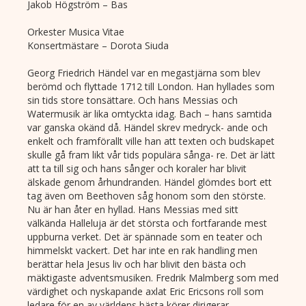
Jakob Högström – Bas
Orkester
Musica Vitae
Konsertmästare – Dorota Siuda
Georg Friedrich Händel var en megastjärna som blev
berömd och flyttade 1712 till London. Han hyllades som
sin tids store tonsättare. Och hans Messias och
Watermusik är lika omtyckta idag. Bach – hans samtida
var ganska okänd då. Händel skrev medryck- ande och
enkelt och framförallt ville han att texten och budskapet
skulle gå fram likt vår tids populära sånga- re. Det är lätt
att ta till sig och hans sånger och koraler har blivit
älskade genom århundranden. Händel glömdes bort ett
tag även om Beethoven såg honom som den störste.
Nu är han åter en hyllad. Hans Messias med sitt
välkända Halleluja är det största och fortfarande mest
uppburna verket. Det är spännade som en teater och
himmelskt vackert. Det har inte en rak handling men
berättar hela Jesus liv och har blivit den bästa och
mäktigaste adventsmusiken. Fredrik Malmberg som med
värdighet och nyskapande axlat Eric Ericsons roll som
ledare för en av världens bästa körer dirigerar.