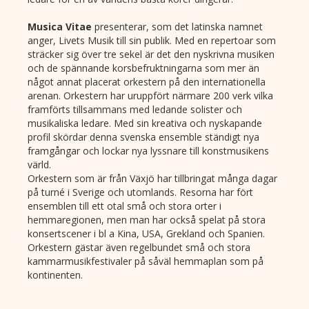
Musica Vitae
presenterar, som det latinska namnet
anger, Livets Musik till sin publik. Med en repertoar som
sträcker sig över tre sekel är det den nyskrivna musiken
och de spännande korsbefruktningarna som mer än
något annat placerat orkestern på den internationella
arenan. Orkestern har uruppfört närmare 200 verk vilka
framförts tillsammans med ledande solister och
musikaliska ledare. Med sin kreativa och nyskapande
profil skördar denna svenska ensemble ständigt nya
framgångar och lockar nya lyssnare till konstmusikens
värld.
Orkestern som är från Växjö har tillbringat många dagar
på turné i Sverige och utomlands. Resorna har fört
ensemblen till ett otal små och stora orter i
hemmaregionen, men man har också spelat på stora
konsertscener i bl a Kina, USA, Grekland och Spanien.
Orkestern gästar även regelbundet små och stora
kammarmusikfestivaler på såväl hemmaplan som på
kontinenten.