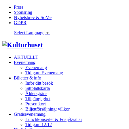
Press
Sponsring
Nyhetsbrev & SoMe
GDPR
Select Language
▼
AKTUELLT
Evenemang
Evenemang
Tidigare Evenemang
Biljetter & info
Inför ditt besök
Sittplattskarta
Åldersgräns
Tillgänglighet
Presentkort
Biljettförsäljning: villkor
Gratisevenemang
Lunchkonserter & Foajékvällar
Tidigare 12:12