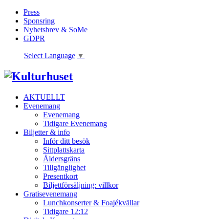
Press
Sponsring
Nyhetsbrev & SoMe
GDPR
Select Language
▼
AKTUELLT
Evenemang
Evenemang
Tidigare Evenemang
Biljetter & info
Inför ditt besök
Sittplattskarta
Åldersgräns
Tillgänglighet
Presentkort
Biljettförsäljning: villkor
Gratisevenemang
Lunchkonserter & Foajékvällar
Tidigare 12:12