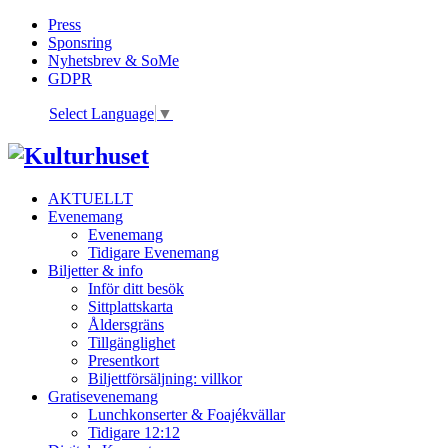
Press
Sponsring
Nyhetsbrev & SoMe
GDPR
Select Language
▼
AKTUELLT
Evenemang
Evenemang
Tidigare Evenemang
Biljetter & info
Inför ditt besök
Sittplattskarta
Åldersgräns
Tillgänglighet
Presentkort
Biljettförsäljning: villkor
Gratisevenemang
Lunchkonserter & Foajékvällar
Tidigare 12:12